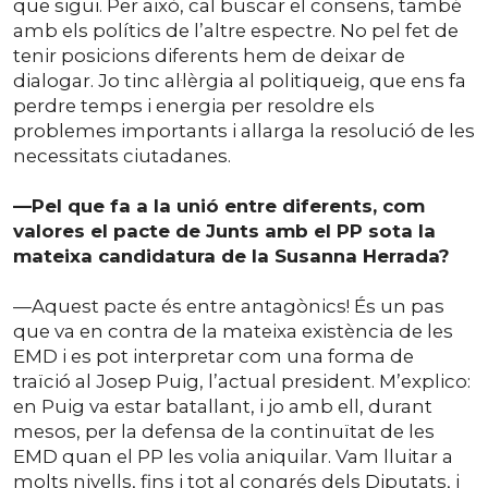
que sigui. Per això, cal buscar el consens, també
amb els polítics de l’altre espectre. No pel fet de
tenir posicions diferents hem de deixar de
dialogar. Jo tinc al·lèrgia al politiqueig, que ens fa
perdre temps i energia per resoldre els
problemes importants i allarga la resolució de les
necessitats ciutadanes.
—Pel que fa a la unió entre diferents, com
valores el pacte de Junts amb el PP sota la
mateixa candidatura de la Susanna Herrada?
—Aquest pacte és entre antagònics! És un pas
que va en contra de la mateixa existència de les
EMD i es pot interpretar com una forma de
traïció al Josep Puig, l’actual president. M’explico:
en Puig va estar batallant, i jo amb ell, durant
mesos, per la defensa de la continuïtat de les
EMD quan el PP les volia aniquilar. Vam lluitar a
molts nivells, fins i tot al congrés dels Diputats, i