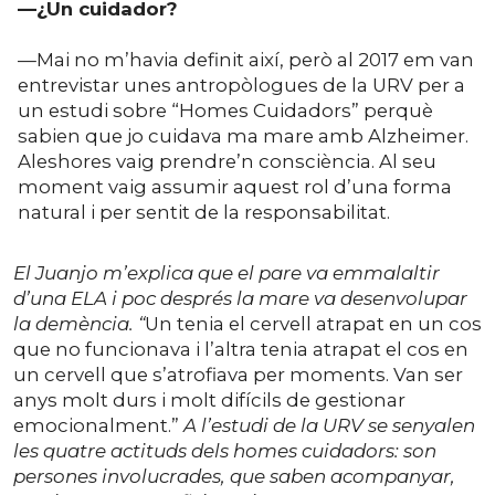
—¿Un cuidador?
—Mai no m’havia definit així, però al 2017 em van
entrevistar unes antropòlogues de la URV per a
un estudi sobre “Homes Cuidadors” perquè
sabien que jo cuidava ma mare amb Alzheimer.
Aleshores vaig prendre’n consciència. Al seu
moment vaig assumir aquest rol d’una forma
natural i per sentit de la responsabilitat.
El Juanjo m’explica que el pare va emmalaltir
d’una ELA i poc després la mare va desenvolupar
la demència. “
Un tenia el cervell atrapat en un cos
que no funcionava i l’altra tenia atrapat el cos en
un cervell que s’atrofiava per moments. Van ser
anys molt durs i molt difícils de gestionar
emocionalment.”
A l’estudi de la URV se senyalen
les quatre actituds dels homes cuidadors: son
persones involucrades, que saben acompanyar,