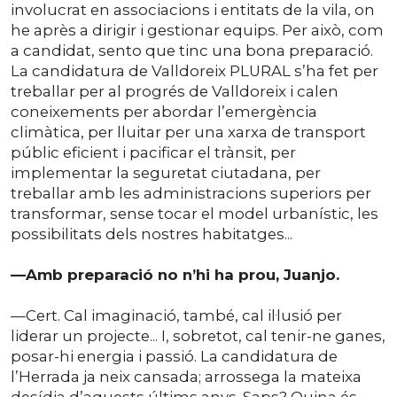
involucrat en associacions i entitats de la vila, on
he après a dirigir i gestionar equips. Per això, com
a candidat, sento que tinc una bona preparació.
La candidatura de Valldoreix PLURAL s’ha fet per
treballar per al progrés de Valldoreix i calen
coneixements per abordar l’emergència
climàtica, per lluitar per una xarxa de transport
públic eficient i pacificar el trànsit, per
implementar la seguretat ciutadana, per
treballar amb les administracions superiors per
transformar, sense tocar el model urbanístic, les
possibilitats dels nostres habitatges...
—Amb preparació no n’hi ha prou, Juanjo.
—Cert. Cal imaginació, també, cal il·lusió per
liderar un projecte... I, sobretot, cal tenir-ne ganes,
posar-hi energia i passió. La candidatura de
l’Herrada ja neix cansada; arrossega la mateixa