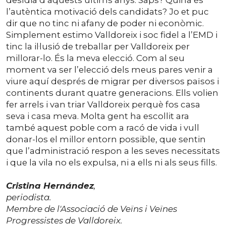
desídia d’aquests últims anys. Saps? Quina és
l’autèntica motivació dels candidats? Jo et puc
dir que no tinc ni afany de poder ni econòmic.
Simplement estimo Valldoreix i soc fidel a l’EMD i
tinc la il·lusió de treballar per Valldoreix per
millorar-lo. És la meva elecció. Com al seu
moment va ser l’elecció dels meus pares venir a
viure aquí després de migrar per diversos països i
continents durant quatre generacions. Ells volien
fer arrels i van triar Valldoreix perquè fos casa
seva i casa meva. Molta gent ha escollit ara
també aquest poble com a racó de vida i vull
donar-los el millor entorn possible, que sentin
que l’administració respon a les seves necessitats
i que la vila no els expulsa, ni a ells ni als seus fills.
Cristina Hernández
,
periodista.
Membre de l'Associació de Veïns i Veïnes
Progressistes de Valldoreix.